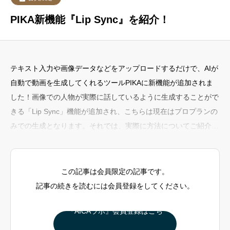
PIKA新機能『Lip Sync』を紹介！
テキスト入力や画像データなどをアップロードするだけで、AIが
自動で動画を生成してくれるツールPIKAに新機能が追加されま
した！画像での人物が実際に話しているように生成することがで
きる「Lip Sync」機能が追加され、こちらは現在はプロプランの
みでの生成となります。それでは、実際に方法についてご紹介い
たします！まずは、PIKAに入っていきましょう！①から画像を
アップロードしていきます！②下に表示されている「Lip sync」
を選択①に実際に話す内容を入力。②ダイヤマークを押し、生成
この記事は会員限定の記事です。
することが可能となります！
記事の続きを読むには会員登録をしてください。
『AICAラボ』会員登録はこち