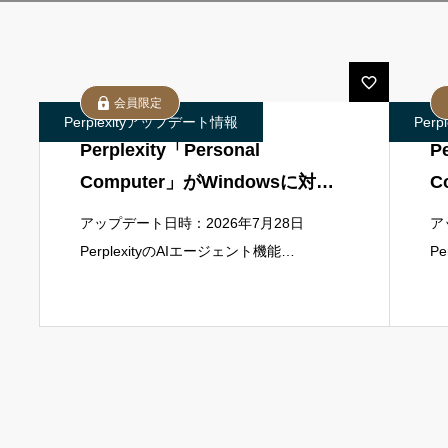
会員限定
Perplexityアップデート情報
Per
Perplexity「Personal
P
Computer」がWindowsに対
C
応 PC内のファイルやMicrosoft
へ
アップデート日時：2026年7月28日
ア
365をAIが横断して作業
A
PerplexityのAIエージェント機能
P
「Personal Computer」がWindowsに対応
「P
しました。Personal Compute
も
ま