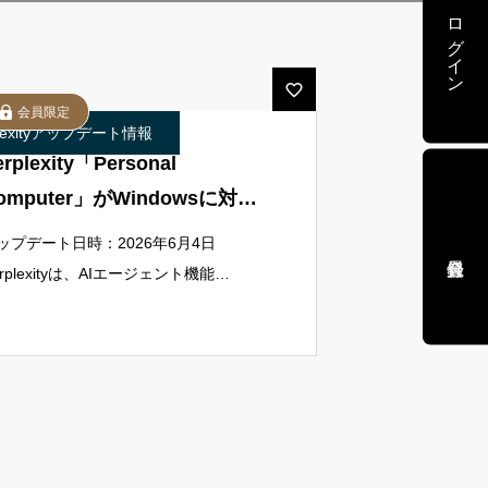
ログイン
会員限定
plexityアップデート情報
erplexity「Personal
omputer」がWindowsに対応
：日常のアプリとファイルを
ップデート日時：2026年6月4日
Iでまとめて扱う新機能
erplexityは、AIエージェント機能
ersonal Computer」をWindows向けに
提供する方針を明らかにしました。これ
でMac環