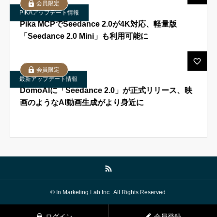
会員限定
PIKAアップデート情報
Pika MCPでSeedance 2.0が4K対応、軽量版
「Seedance 2.0 Mini」も利用可能に
会員限定
最新アップデート情報
DomoAIに「Seedance 2.0」が正式リリース、映
画のようなAI動画生成がより身近に
© In Marketing Lab Inc . All Rights Reserved.
ログイン
会員登録