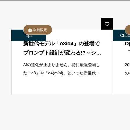
会員限定
Tips
Ch
新世代モデル「o3/o4」の登場で
O
プロンプト設計が変わる!?～シン
「
プルが最強！知っておきたい新
AIの進化が止まりません。特に最近登場し
2
常識～
た「o3」や「o4(mini)」といった新世代の
の
推論モデルは、それまでのGPT-4oなどの
お
従来型とは異なる特徴を持っており、プロ
の
ンプト(質問や指示文)の書き方
グ