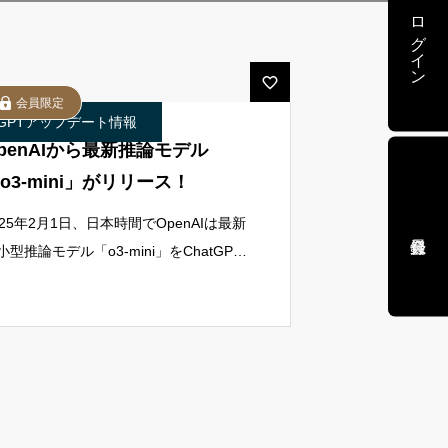
ログイン
会員限定
atGPTアップデート情報
penAIから最新推論モデル
o3-mini」がリリース！
025年2月1日、日本時間でOpenAIは最新
小型推論モデル「o3-mini」をChatGPT
よびAPIで正式に提供開始しました。こ
アップデートは、特に科学、数学、プロ
ラミングといったST