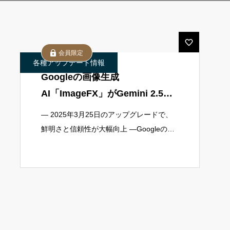
会員限定
各種アップデート情報
Googleの画像生成
AI「ImageFX」がGemini 2.5に
進化！ 鮮明さと安全性が大幅
― 2025年3月25日のアップグレードで、
アップ！！！
鮮明さと信頼性が大幅向上 ―Googleの画
像生成AIツール「ImageFX」が、2025年3
月25日に主要AIモデルを「Gemini 2.5」へ