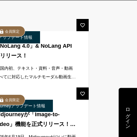
会員限定
アップデート情報
NoLang 4.0」& NoLang API
リリース！
 国内初、テキスト・資料・音声・動画
べてに対応したマルチモーダル動画生成
I ―リリース日：2025年7月29日日本発
動画生成AI「NoLang（ノーラン）」
会員限定
、最新版「NoLang
journeyアップデート情報
ログイン
idjourneyが「Image-to-
ideo」機能を正式リリース！リ
ルタイム生成の未来へ向けた
025年6月19日、Midjourneyがついに動画