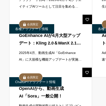
第
イティブAIツールとして注目を集める
生
Adobeの「Firefly」が、今回のアップデー
コ
トで大きく進化しました。プロフェッショ
表
会員限定
ナルから個人クリエイター
る
各種アップデート情報
各種
GoEnhance AIが4月大型アップ
A
デート：Kling 2.0＆WanX 2.1対
ト
応で動画生成が飛躍
生
2025年4月、動画生成AI「GoEnhance
A
さ
AI」に大規模な機能アップデートが実施さ
速
れました。今回のアップデートでは、話題
ー
の新モデル「Kling 2.0」と「WanX 2.1」
声
会員限定
の導入に
る
ChatGPTアップデート情報
OpenAIから、動画生成
AI「Sora」一般公開！
動画生成の実験的取り組みとしてプレビュ