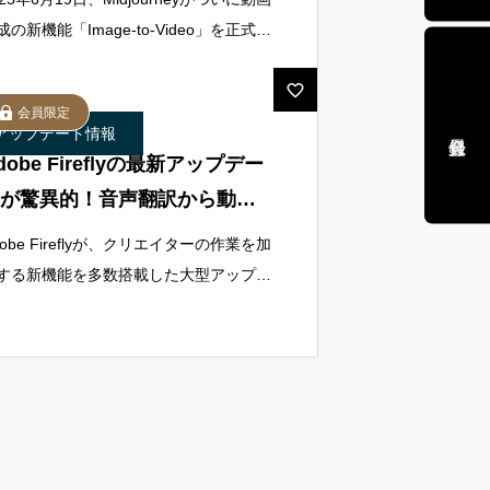
一歩
成の新機能「Image-to-Video」を正式に
ミュニティ全体に公開しました。この発
は、リアルタイムで3D空間を動き回れ
会員限定
AIシステムと
アップデート情報
dobe Fireflyの最新アップデー
が驚異的！音声翻訳から動画
成まで、AIクリエイティブが
dobe Fireflyが、クリエイターの作業を加
らに進化
する新機能を多数搭載した大型アップデ
トを発表しました。 今回の進化は、音
・映像・画像生成を横断的にサポートす
マルチメディアAIツールとし