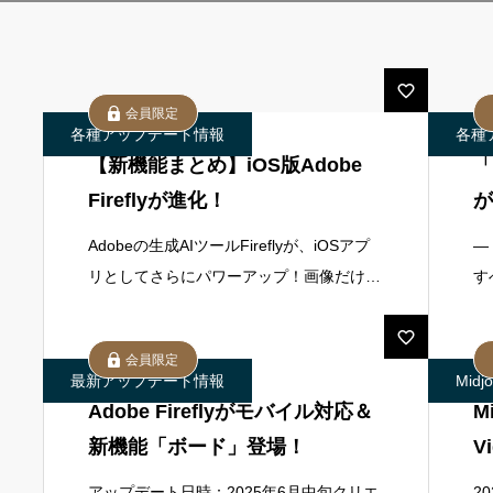
会員限定
各種アップデート情報
各種
【新機能まとめ】iOS版Adobe
「
Fireflyが進化！
が
Adobeの生成AIツールFireflyが、iOSアプ
―
リとしてさらにパワーアップ！画像だけで
す
なく、動画や効果音までテキストで生成可
A
能な多機能クリエイティブツールとして進
の
会員限定
化しています。これによ
が
最新アップデート情報
Mid
Adobe Fireflyがモバイル対応＆
M
新機能「ボード」登場！
V
ア
アップデート日時：2025年6月中旬クリエ
2