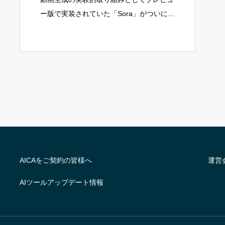
ー版で実装されていた「Sora」がついに本
格的に一般公開されました！「Sora
Turbo」という高速生成可能なモデルを搭
載し、https://sora.com
AICAをご契約の皆様へ
運営
AIツールアップデート情報