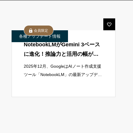
会員限定
各種アップデート情報
NotebookLMがGemini 3ベース
に進化！推論力と活用の幅が大
幅アップ
2025年12月、GoogleはAIノート作成支援
ツール「NotebookLM」の最新アップデー
トを発表しました。今回のアップデートで
は、Googleの最先端AIモデルGemini 3を
ベー