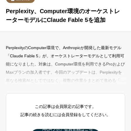
Perplexity、Computer環境のオーケストレ
ーターモデルにClaude Fable 5を追加
PerplexityのComputer環境で、Anthropicが開発した最新モデル
「Claude Fable 5」が、オーケストレーターモデルとして利用可
能になりました。対象は、Computer環境を利用できるProおよび
Maxプランの加入者です。今回のアップデートは、Perplexityを
単なる検索AIとしてではなく、複数の作業をまとめて進める「AI
作業環境」として使いたいユーザーにとって注目すべき変更で
す。〜オーケストレーターモデルとは？〜オーケストレーターと
は、簡単に言えば作業全体を指揮する役割のことです。たとえ
この記事は会員限定の記事です。
ば、ユーザーが「この資料を調べて
記事の続きを読むには会員登録をしてください。
『AICAラボ』会員登録はこち