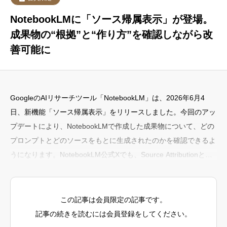
NotebookLMに「ソース帰属表示」が登場。
成果物の“根拠”と“作り方”を確認しながら改
善可能に
GoogleのAIリサーチツール「NotebookLM」は、2026年6月4
日、新機能「ソース帰属表示」をリリースしました。今回のアッ
プデートにより、NotebookLMで作成した成果物について、どの
プロンプトとどのソースをもとに生成されたのかを確認できるよ
うになります。NotebookLM公式Xでも、Source Attributionとし
て告知されています。〜何が新しくなったのか〜今回追加された
「ソース帰属表示」は、NotebookLMで生成した成果物の“作成過
程”を見えるようにする機能です。従来は、NotebookLMがレポー
この記事は会員限定の記事です。
トや要約、学習用資料などを作
記事の続きを読むには会員登録をしてください。