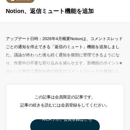
Notion、返信ミュート機能を追加
アップデート日時：2026年4月概要Notionは、コメントスレッド
ごとの通知を停止できる「返信のミュート」機能を追加しまし
た。議論が終わった後も続く通知を個別に管理できるようにな
り、作業中の不要な割り込みを減らせます。新機能のポイント■
スレッド単位で通知を停止特定のコメントスレッドを個別にミュ
ート可能ミュート後は、そのスレッドの新しい返信通知が届かな
い必要に応じて手動で確認は可能利用シーン議論が完了したタス
クのコメント管理自分の対応が終わったレビューのスレッド継続
この記事は会員限定の記事です。
的に通知
記事の続きを読むには会員登録をしてください。
『AICAラボ』会員登録はこち