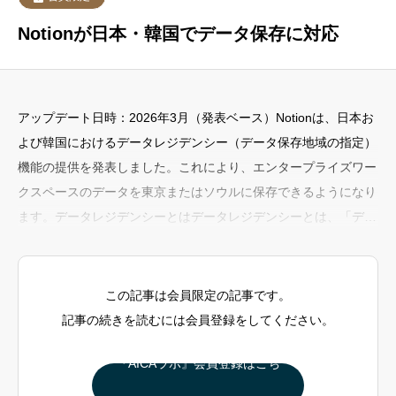
Notionが日本・韓国でデータ保存に対応
アップデート日時：2026年3月（発表ベース）Notionは、日本お
よび韓国におけるデータレジデンシー（データ保存地域の指定）
機能の提供を発表しました。これにより、エンタープライズワー
クスペースのデータを東京またはソウルに保存できるようになり
ます。データレジデンシーとはデータレジデンシーとは、「デー
タをどの地域のサーバーに保存するか」を指定できる仕組みで
す。企業によっては、法規制や社内ルールにより、特定の地域内
でデータを管理する必要があります。主なアップデート内容日
この記事は会員限定の記事です。
本・韓国リージョンの選択が可能にエンタープライズワークスペ
記事の続きを読むには会員登録をしてください。
ースに
『AICAラボ』会員登録はこち