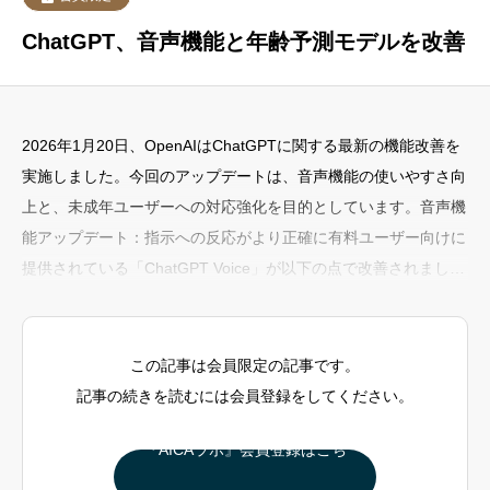
ChatGPT、音声機能と年齢予測モデルを改善
2026年1月20日、OpenAIはChatGPTに関する最新の機能改善を
実施しました。今回のアップデートは、音声機能の使いやすさ向
上と、未成年ユーザーへの対応強化を目的としています。音声機
能アップデート：指示への反応がより正確に有料ユーザー向けに
提供されている「ChatGPT Voice」が以下の点で改善されまし
た：ユーザーの指示に従う性能を向上音声での操作時に、より的
確な応答が返ってくるようになりました。繰り返し発話する不具
合を修正一部のユーザーが体験していた、「Voiceが同じ内容を
この記事は会員限定の記事です。
何度も返す」バグが修正されました。音声操作を活用して
記事の続きを読むには会員登録をしてください。
『AICAラボ』会員登録はこち