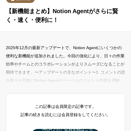
【新機能まとめ】Notion Agentがさらに賢
く・速く・便利に！
2025年12月の最新アップデートで、Notion Agentにいくつかの
便利な新機能が追加されました。今回の強化により、日々の作業
効率やチームとのコラボレーションがよりスムーズになることが
期待できます。〜アップデートの主なポイント〜1. コメントの読
み取りが可能にNotion Agentがページ上のコメント内容を理解で
きるようになりました。これにより、以下のような活用が可能に
なります：チームメンバーのフィードバックをもとに要約を作成
コメントを含めたコンテキストを理解して指示を実行コメントベ
この記事は会員限定の記事です。
ースでの課題整理や提案の自動化
記事の続きを読むには会員登録をしてください。
『AICAラボ』会員登録はこち