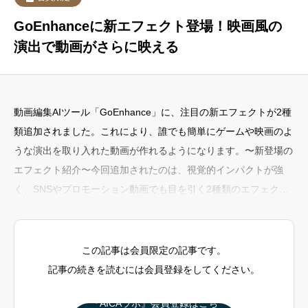
GoEnhanceに新エフェクト登場！映画風の
演出で動画がさらに映える
動画編集AIツール「GoEnhance」に、注目の新エフェクトが2種
類追加されました。これにより、誰でも簡単にゲームや映画のよ
うな演出を取り入れた動画が作れるようになります。〜新登場の
エフェクト紹介〜今回追加されたのは、視覚的インパクトが強
く、SNSやプロモーション動画でも目を引く2種類のエフェクト
です。Pixel Arrow KO（ピクセルアローKO）ゲーム演出風のピ
クセルアニメーションで、相手を“KO”するようなエフェクト。懐
かしさとユーモアを感じさせるスタイルで、ショート動画や解説
この記事は会員限定の記事です。
コンテンツに最適です。Frozen Impact（フロー
記事の続きを読むには会員登録をしてください。
『AICAラボ』会員登録はこち