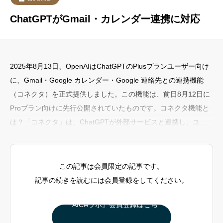
ChatGPTがGmail・カレンダー連携に対応
2025年8月13日、OpenAIはChatGPTのPlusプランユーザー向け
に、Gmail・Google カレンダー・Google 連絡先との連携機能
（コネクタ）を正式提供しました。この機能は、前日8月12日に
Proプラン向けに先行公開されていたものです。コネクタ機能と
は？「コネクタ」は、ChatGPTが外部サービスと連携し、ユー
ザーの情報をもとに質問への回答や作業支援を行う機能です。今
回連携されたGoogleサービスGmailメールの要約、返信文の提
案、特定のメール検索などGoogle カレンダー予定の確認、次の
この記事は会員限定の記事です。
予定の内容表示など
記事の続きを読むには会員登録をしてください。
『AICAラボ』会員登録はこち