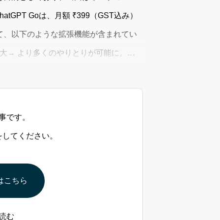
tGPT Goは、月額 ₹399（GST込み）
て、以下のような拡張機能が含まれてい
の拡大→ より多くのやりとりが可能に。
ルサ
事です。
をしてください。
はこちら
読む