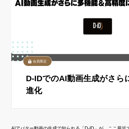
会員限定
D-IDでのAI動画生成がさ
進化
AIアバター動画の生成で知られる「D-ID」が、ここ最