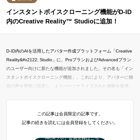
インスタントボイスクローニング機能がD-ID
内のCreative Reality™ Studioに追加！
D-ID内のAIを活用したアバター作成プラットフォーム「Creative
Reality&#x2122; Studio」に、ProプランおよびAdvancedプラン
のユーザー向けに新たな機能が追加されました。その名も「イン
スタントボイスクローニング機能」。これにより、アバターに独
自の声を簡単に設定し、よりパーソナライズされた体験を提供で
きるようになりました。この記事では、この画期的な機能につい
て詳しく解説します。主な機能インスタントボイスクローニング
機能には、以下の魅力的な特徴があります：1. 音声の複製わずか
この記事は会員限定の記事です。
数秒の音声サンプルから、任意の声
記事の続きを読むには会員登録をしてください。
『AICAラボ』会員登録はこち